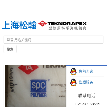
Toggl
navig
主页
产品筛选
Monprene® IN-15056
搜索
在线客服
在线客服
售前咨询
售前咨询
售后服务
售后服务
联系电话
联系电话
021-58958519
021-58958519