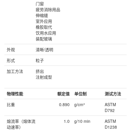
门窗
疲劳消除用品
伸缩缝
室外应用
橡胶取代
饮用水应用
装配玻璃
外观
清晰/透明
形式
粒子
加工方法
挤出
注射成型
物理性能
额定值
单位制
测试方法
比重
0.890
g/cm³
ASTM
D792
熔流率（熔体流
1.0
g/10 min
ASTM
动速率）
D1238