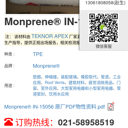
13061808058(赵生)
13061808058(赵生)
Monprene® IN-15056
TEKNOR APEX
注： 该材料由
厂家直供，厂家技术人员进行
生产指导，提供正规出场报告，相关检测报告等。
微信客服
微信客服
TPE
种类 :
Monprene®
品牌 :
垫圈
、
伸缩缝
、
装配玻璃
、
橡胶取代
、
管道
、
工业
应用
、
Roof Vents
、
建筑材料
、
疲劳消除用品
、
门
用途 :
窗
、
室外应用
、
大型家用电器和小型家用电器
、
管
道密封
、
饮用水应用
Monprene® IN-15056 原厂PDF物性资料.pdf
订购热线：
021-58958519