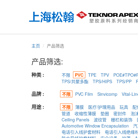
主页
产品筛选
产品筛选:
种类 :
不限
PVC
TPE
TPV
POE#TPO#
TPS/共聚多酯
TPS/HIPS
TPS/PP
品牌 :
不限
PVC Film
Sinvicomp
Vital-Lin
用途 :
不限
薄膜
医疗/护理用品
玩具
配
管道
收缩性薄膜
垫圈
密封件
泡
Ceiling Panels
波纹管
栅栏和装饰
Automotive Window Encapsulation
汽
电话引入线护套材料
电话引入线绝缘