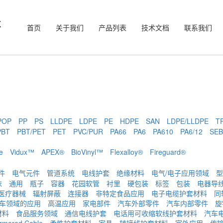
首页
关于我们
产品列表
技术文档
联系我们
POP
PP
PS
LLDPE
LDPE
PE
HDPE
SAN
LDPE/LLDPE
T
PBT
PBT/PET
PET
PVC/PUR
PA66
PA6
PA610
PA6/12
SEB
e
Vidux™
APEX®
BioVinyl™
Flexalloy®
Fireguard®
件
电气元件
管道系统
电线护套
绝缘材料
电气/电子应用领域
型
沫
通用
瓶子
容器
花园软管
衬里
硬包装
标签
包装
电器导
医疗器械
辐射屏蔽
连接器
非特定食品应用
电子电缆护套材料
同
车领域的应用
高温应用
家电部件
汽车外部零件
汽车内部零件
旋
材料
食品服务领域
通信电线护套
电话用可收缩软线护套材料
汽车