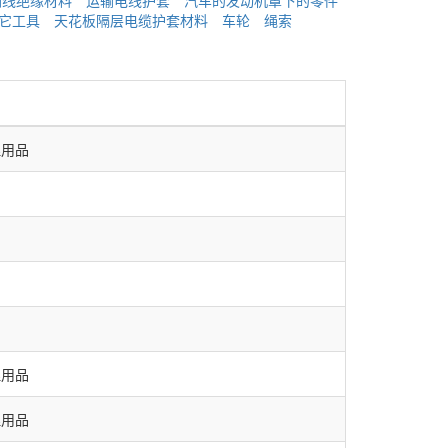
输线绝缘材料
运输电线护套
汽车的发动机罩下的零件
其它工具
天花板隔层电缆护套材料
车轮
绳索
理用品
理用品
理用品