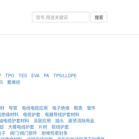
搜索
P
TPO
TES
EVA
PA
TPS/LLDPE
S
聚烯烃
材
导管
电线电缆应用
电子绝缘
鞋类
管件
线绝缘材料
电缆护套
电器导线护套材料
轴电缆护套材料
涂层应用
插头
疲劳消除用品
钮
大楼电线护套
片材
软线护套
电子
阀门/阀门部件
耐候性密封条